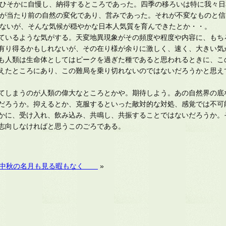
ひそかに自慢し、納得するところであった。四季の移ろいは特に我々日
が当たり前の自然の変化であり、営みであった。それが不変なものと信
ないが、そんな気候が穏やかな日本人気質を育んできたとか・・。
ているような気がする。天変地異現象がその頻度や程度や内容に、もち
有り得るかもしれないが、その在り様が余りに激しく、速く、大きい気
も人類は生命体としてはピークを過ぎた種であると思われるときに、こ
えたところにあり、この難局を乗り切れないのではないだろうかと思え
てしまうのが人類の偉大なところとかや。期待しよう。あの自然界の底
だろうか。抑えるとか、克服するといった敵対的な対処、感覚では不可
かに、受け入れ、飲み込み、共鳴し、共振することではないだろうか。
志向しなければと思うこのごろである。
中秋の名月も見る暇もなく
»