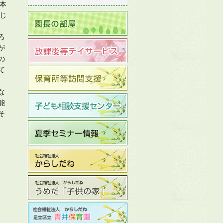
本
じ
ろ
が
の
て
な
能
そ