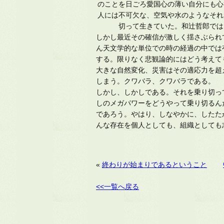
のことを日ごろ愛国心の薄い自分にも心
人には不可欠な、空気や水のようなそれ
切って生きていた。和辻哲郎では
しかし最近その確信が激しく揺さぶられ
ん天文学的な単位での時の経過の中では
する。限りなく悲観論的にはどう考えて
大きな自然変化、災害はその適応力を超
しまう。クワバラ、クワバラである。
しかし、しかしである。それを乗り切っ
しのメガパワーをどうやって乗り切るん
であろう。やはり、しなやかに、したた
んな存在を個人としても、組織としても
«
終わりが始まりであるということ
<<一覧へ戻る