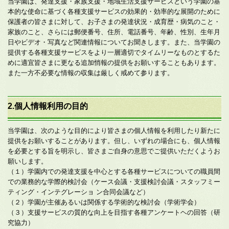
当学園は、発達支援・家族支援・地域生活支援サービスという学園の基
本的な使命に基づく各種支援サービスの効果的・効率的な展開のために
保護者の皆さまに対して、お子さまの発達状況・成育歴・病気のこと・
家族のこと、さらには郵便番号、住所、電話番号、年齢、性別、生年月
日やビデオ・写真など関連情報についてお聞きします。また、当学園の
提供する各種支援サービスをより一層適切でタイムリーなものとするた
めに適宜皆さまに更なる追加悄報の提供をお願いすることもあります。
また一方不必要な情報の収集は厳しく戒めて参ります。
2.個人情報利用の目的
当学園は、次のような目的により皆さまの個人情報を利用したり新たに
提供をお願いすることがあります。但し、いずれの場合にも、個人情報
を必要とする旨を明示し、皆さまご自身の意思でご提供いただくようお
願いします。
（１）学園内での発達支援を中心とする各種サービスについての職員間
での業務的な学際的検討会（ケース会議・支援検討会議・スタッフミー
ティング・インテグレーショ ン合同会議など）
（２）学園が主催あるいは関係する学術的な検討会（学術学会）
（３）支援サービスの質的な向上を目指す各種アンケートヘの回答（研
究協力）