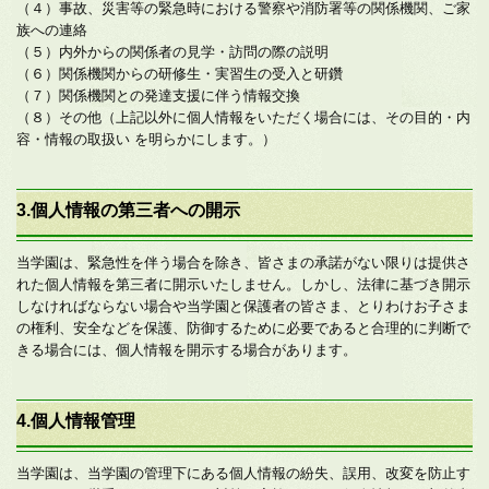
（４）事故、災害等の緊急時における警察や消防署等の関係機関、ご家
族への連絡
（５）内外からの関係者の見学・訪問の際の説明
（６）関係機関からの研修生・実習生の受入と研鑽
（７）関係機関との発達支援に伴う情報交換
（８）その他（上記以外に個人情報をいただく場合には、その目的・内
容・情報の取扱い を明らかにします。）
3.個人情報の第三者への開示
当学園は、緊急性を伴う場合を除き、皆さまの承諾がない限りは提供さ
れた個人情報を第三者に開示いたしません。しかし、法律に基づき開示
しなければならない場合や当学園と保護者の皆さま、とりわけお子さま
の権利、安全などを保護、防御するために必要であると合理的に判断で
きる場合には、個人情報を開示する場合があります。
4.個人情報管理
当学園は、当学園の管理下にある個人情報の紛失、誤用、改変を防止す