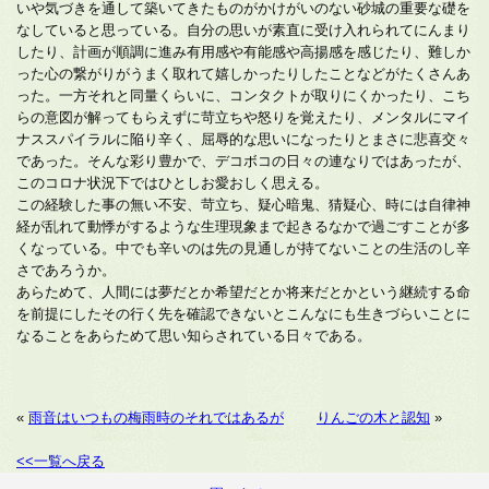
いや気づきを通して築いてきたものがかけがいのない砂城の重要な礎を
なしていると思っている。自分の思いが素直に受け入れられてにんまり
したり、計画が順調に進み有用感や有能感や高揚感を感じたり、難しか
った心の繋がりがうまく取れて嬉しかったりしたことなどがたくさんあ
った。一方それと同量くらいに、コンタクトが取りにくかったり、こち
らの意図が解ってもらえずに苛立ちや怒りを覚えたり、メンタルにマイ
ナススパイラルに陥り辛く、屈辱的な思いになったりとまさに悲喜交々
であった。そんな彩り豊かで、デコボコの日々の連なりではあったが、
このコロナ状況下ではひとしお愛おしく思える。
この経験した事の無い不安、苛立ち、疑心暗鬼、猜疑心、時には自律神
経が乱れて動悸がするような生理現象まで起きるなかで過ごすことが多
くなっている。中でも辛いのは先の見通しが持てないことの生活のし辛
さであろうか。
あらためて、人間には夢だとか希望だとか将来だとかという継続する命
を前提にしたその行く先を確認できないとこんなにも生きづらいことに
なることをあらためて思い知らされている日々である。
«
雨音はいつもの梅雨時のそれではあるが
りんごの木と認知
»
<<一覧へ戻る