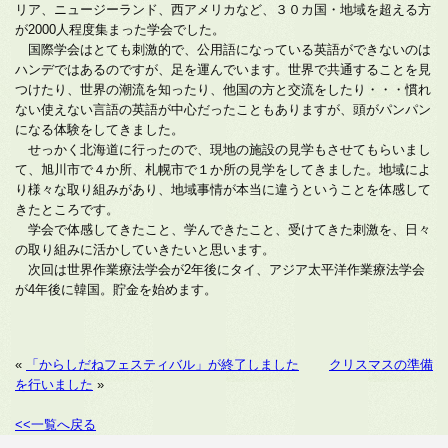
リア、ニュージーランド、西アメリカなど、３０カ国・地域を超える方
が2000人程度集まった学会でした。
国際学会はとても刺激的で、公用語になっている英語ができないのは
ハンデではあるのですが、足を運んでいます。世界で共通することを見
つけたり、世界の潮流を知ったり、他国の方と交流をしたり・・・慣れ
ない使えない言語の英語が中心だったこともありますが、頭がパンパン
になる体験をしてきました。
せっかく北海道に行ったので、現地の施設の見学もさせてもらいまし
て、旭川市で４か所、札幌市で１か所の見学をしてきました。地域によ
り様々な取り組みがあり、地域事情が本当に違うということを体感して
きたところです。
学会で体感してきたこと、学んできたこと、受けてきた刺激を、日々
の取り組みに活かしていきたいと思います。
次回は世界作業療法学会が2年後にタイ、アジア太平洋作業療法学会
が4年後に韓国。貯金を始めます。
«
「からしだねフェスティバル」が終了しました
クリスマスの準備
を行いました
»
<<一覧へ戻る