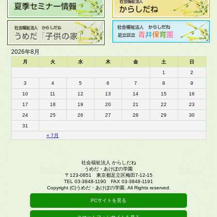
2026年8月
月
火
水
木
金
土
日
1
2
3
4
5
6
7
8
9
10
11
12
13
14
15
16
17
18
19
20
21
22
23
24
25
26
27
28
29
30
31
« 7月
社会福祉法人 からしだね
うめだ・あけぼの学園
〒123-0851 東京都足立区梅田7-12-15
TEL 03-3848-1190 FAX 03-3848-1191
Copyright (C)うめだ・あけぼの学園. All Rights reserved.
PCサイトを見る