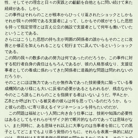
性、そしてその理念と日々の実践との齟齬を自他ともに問い続けて来た
経緯がある。しかし
この事件はそれらのことが根本からひっくり返されたショックとしかも
それが我々の仲間である支援者によって、しかもその彼がそうした思想
を持って指定管理とは言え公立の施設で支援者として何年も働いていた
ということである。
さらにはこうした思想の持ち主が周囲の関係者の誰からもそのことに改
善とか修正を加えられることなく犯行までに及んでいるというショック
である。
この間の我々の数多のあの努力は何であったのだろうか。この事件に対
する犯行者自身の責任はもちろんであるが、彼の人格形成なり、支援従
事者としての養成に係わってきた関係者に道義的な問題は問われないの
だろうか。
そのことにほぼ無力であったか無作為であった技術優先に陥っている養
成機関のあり様にも大いに反省の必要があるともわれるが、残念ながら
今のところ誰もこれらのことを指摘する者はいないようだ。甲Aとか、
乙Bとか呼ばれている被災者の彼らは何を思っているのだろうか。もっ
と彼らの思いに寄り添えるイマジネーションを持ちたいのだが。
この問題は福祉という人間に向き合う仕事には、技術や知識の必要性
はあるとしてもそれらがモザイク的で断片的なものであっては意味がな
い。また同時に、ある意味それ以上に大事なのは当事者を前にしての黒
子としてどこまでもより添う覚悟のうちに、それらを表裏一体的に結び
つけ、意味付ける支援者側の思想性が問われるからである。そのことの