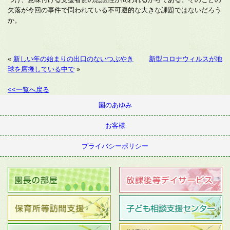
欠落が今回の事件で問われている不可避的な大きな課題ではないだろう
か。
«
新しい年の始まりの出口のないつぶやき
新型コロナウィルスが地
球を席捲している中で
»
<<一覧へ戻る
園のあゆみ
お客様
プライバシーポリシー