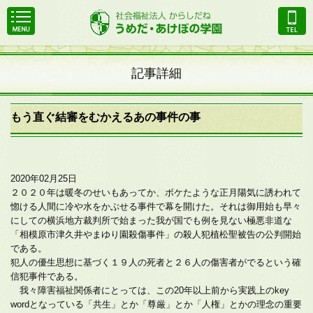
記事詳細
もう直ぐ結審をむかえるあの事件の事
2020年02月25日
２０２０年は暖冬のせいもあってか、ボケたような正月陽気に誘われて
惚ける人間に冷や水をかぶせる事件で幕を開けた。それは御用始も早々
にしての横浜地方裁判所で始まった我が国でも例を見ない極悪非道な
「相模原市津久井やまゆり園殺傷事件」の殺人犯植松聖被告の公判開始
である。
犯人の優生思想に基づく１９人の死者と２６人の傷害者がでるという確
信犯事件である。
我々障害福祉関係者にとっては、この20年以上前から実践上のkey
wordとなっている「共生」とか「尊厳」とか「人権」とかの理念の重要