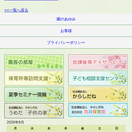
<<一覧へ戻る
園のあゆみ
お客様
プライバシーポリシー
2026年8月
月
火
水
木
金
土
日