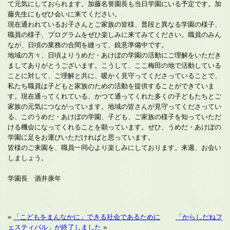
て元気にしておられます。加藤名誉園長も当日学園にいる予定です。加
藤先生にもぜひ会いに来てください。
現在通われているお子さんとご家族の皆様、普段と異なる学園の様子、
職員の様子、プログラムをぜひ楽しみに来てみてください。職員のみん
なが、日頃の業務の合間を縫って、鋭意準備中です。
地域の方々、日頃よりうめだ・あけぼの学園の活動にご理解をいただき
ましてありがとうございます。こうして、ここ梅田の地で活動している
ことに対して、ご理解と共に、暖かく見守ってくださっていることで、
私たち職員は子どもと家族のための活動を提供することができていま
す。現在通ってくれている、かつて通ってくれた多くの子どもたちとご
家族の元気につながっています。地域の皆さんが見守ってくださってい
る、このうめだ・あけぼの学園、子ども、ご家族の様子を知っていただ
ける機会になってくれることを願っています。ぜひ、うめだ・あけぼの
学園に足をお運びいただければと思っています。
皆様のご来園を、職員一同心より楽しみにしております。来週、お会い
しましょう。
学園長 酒井康年
«
「こどもをまんなかに」できる社会であるために
「からしだねフ
ェスティバル」が終了しました
»